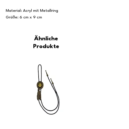
Material: Acryl mit Metallring
Größe: 6 cm x 9 cm
Ähnliche
Produkte
Westernkrawatte COWBOY
Westernkrawatte SILVER