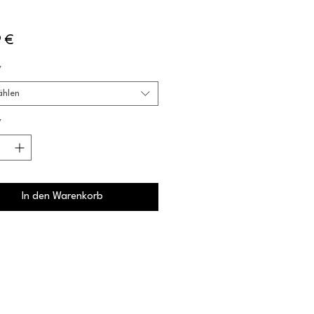
Preis
9 €
*
ählen
*
In den Warenkorb