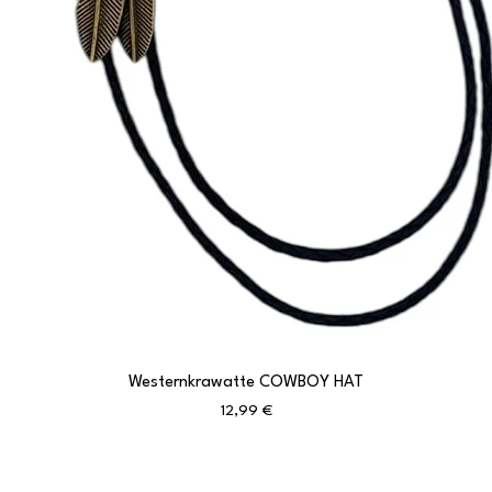
Westernkrawatte COWBOY HAT
Schnellansicht
Preis
12,99 €