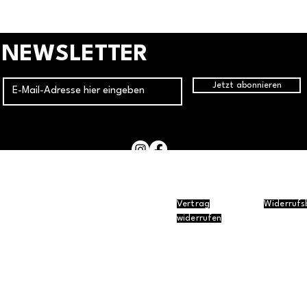
NEWSLETTER
Jetzt abonnieren
Vertrag
Widerrufs
ressum
Datenschutz
AGB
Versand
widerrufen
© 2026 Southwestern Collars