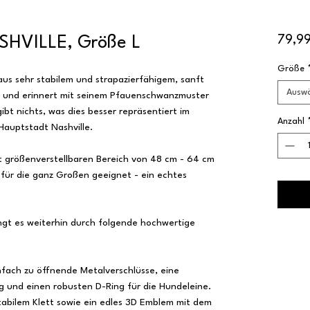
SHVILLE, Größe L
79,9
Größe
us sehr stabilem und strapazierfähigem, sanft
Ausw
g und erinnert mit seinem Pfauenschwanzmuster
ibt nichts, was dies besser repräsentiert im
Anzahl
Hauptstadt Nashville.
t größenverstellbaren Bereich von 48 cm - 64 cm
 für die ganz Großen geeignet - ein echtes
gt es weiterhin durch folgende hochwertige
infach zu öffnende Metalverschlüsse, eine
g und einen robusten D-Ring für die Hundeleine.
tabilem Klett sowie ein edles 3D Emblem mit dem