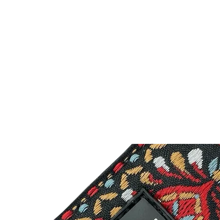
Home
Onlineshop
Store
About
Co