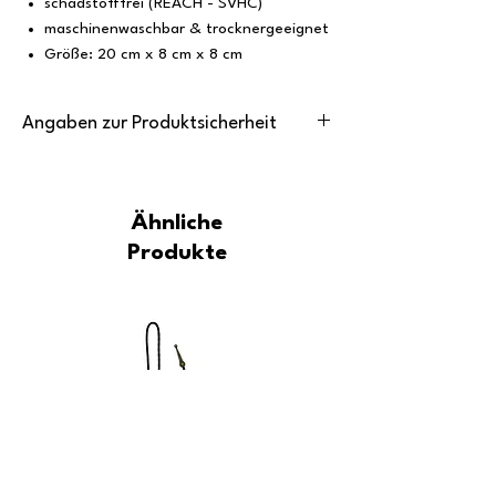
schadstofffrei (REACH - SVHC)
maschinenwaschbar & trocknergeeignet
Größe: 20 cm x 8 cm x 8 cm
Angaben zur Produktsicherheit
Hersteller / Manufacturer
P.L.A.Y. Pet Lifestyle And You, 246 Second
Street, Unit A, San Francisco, CA 94105,
Ähnliche
info@petplay.com
Produkte
Verantwortliche Person
Southwestern Collars / Leandra Benischke,
Lettenweg 27, 79400 Kandern-Riedlingen,
howdy@southwesterncollars.com